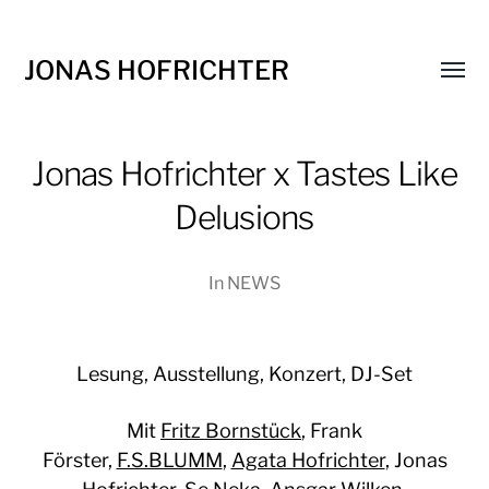
JONAS HOFRICHTER
Menü
umsch
Jonas Hofrichter x Tastes Like
Delusions
In
NEWS
Lesung, Ausstellung, Konzert, DJ-Set
Mit
Fritz Bornstück
, Frank
Förster,
F.S.BLUMM
,
Agata Hofrichter
, Jonas