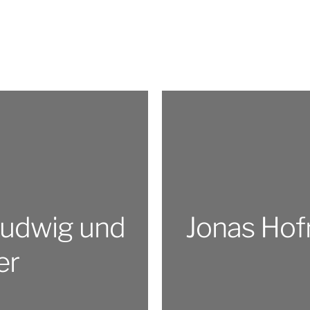
Ludwig und
Jonas Hofr
er