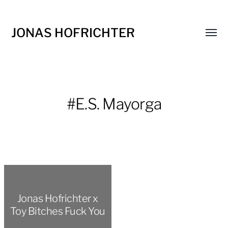
JONAS HOFRICHTER
Menü
umsch
#E.S. Mayorga
Jonas Hofrichter x
Toy Bitches Fuck You