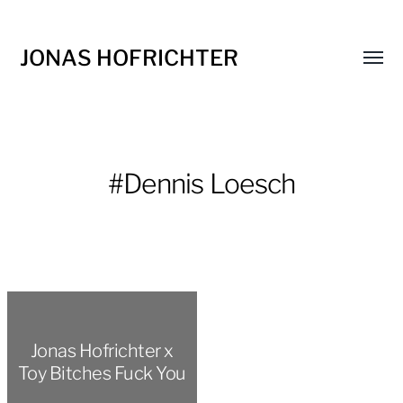
JONAS HOFRICHTER
Menü
umsch
#Dennis Loesch
Jonas Hofrichter x
Toy Bitches Fuck You